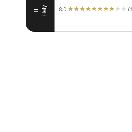
Hely
8.0
(
II