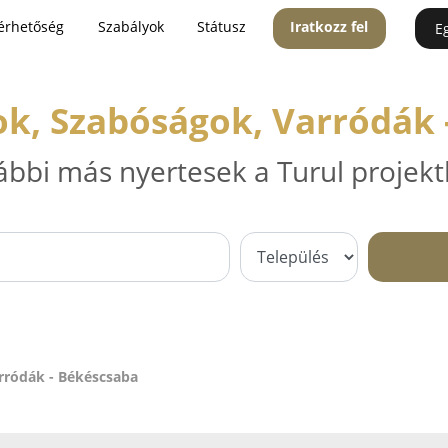
érhetőség
Szabályok
Státusz
Iratkozz fel
E
ok, Szabóságok, Varródák 
ábbi más nyertesek a Turul projekt
rródák - Békéscsaba