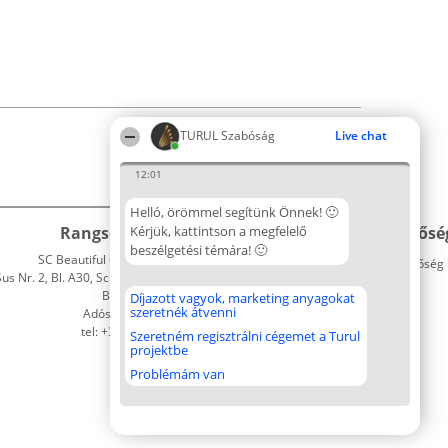
TURUL Szabóság
Live chat
12:01
Helló, örömmel segítünk Önnek! 🙂
Rangsorszervező
Kérjük, kattintson a megfelelő
Népszavazás
Elérhetősé
beszélgetési témára! 🙂
SC Beautiful Company S.R.L.
Nyertesek
Elérhetőség
 Nr. 2, Bl. A30, Sc. A, Et. 4, Ap. 13
Az összes
Bukarest 53-238
díjazottak
Díjazott vagyok, marketing anyagokat
szeretnék átvenni
Adószám 36737675
listája
tel: +363 033 425 71
Szabályok
Szeretném regisztrálni cégemet a Turul
projektbe
Státusz
Polityka
Problémám van
Prywatności