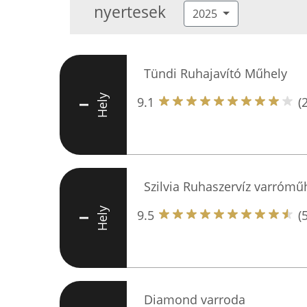
nyertesek
2025
Tündi Ruhajavító Műhely
Hely
9.1
(
I
Szilvia Ruhaszervíz varrómű
Hely
9.5
(
I
Diamond varroda