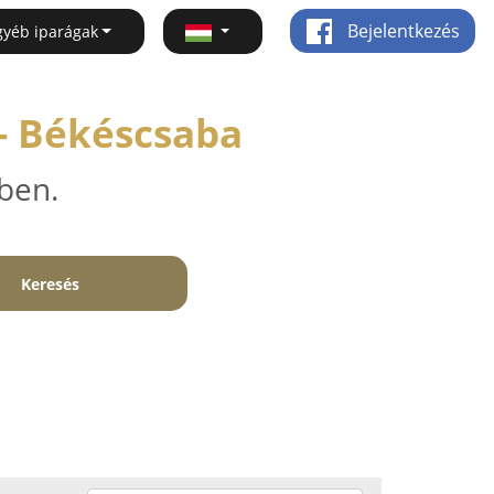
Bejelentkezés
gyéb iparágak
- Békéscsaba
ben.
Keresés