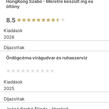
HongKong Szabó - Méretre készült ing és
öltöny
8.5
Kiadások
2026
Díjazottak
Ördögcérna virágudvar és ruhaszervíz
Kiadások
2025
Díjazottak