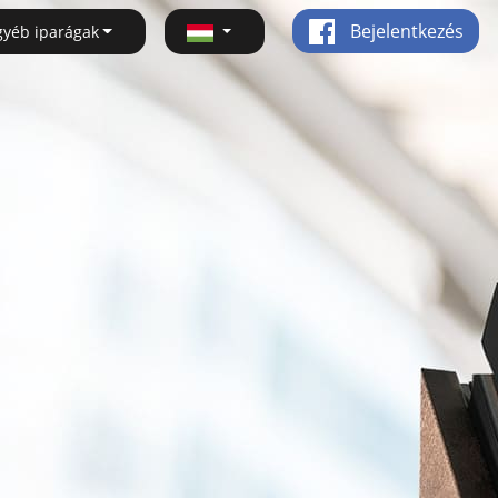
Bejelentkezés
gyéb iparágak