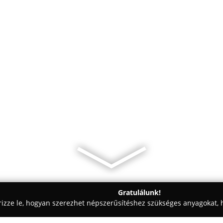
Gratulálunk!
rizze le, hogyan szerezhet népszerűsítéshez szükséges anyagokat, h