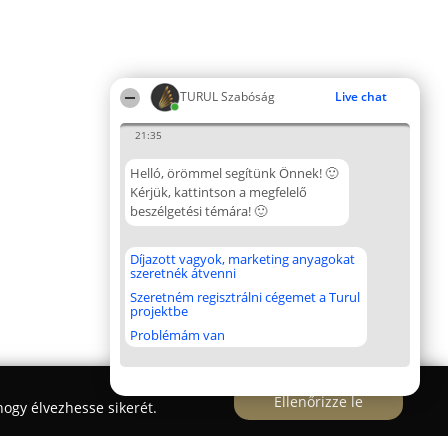
TURUL Szabóság
Live chat
21:35
Helló, örömmel segítünk Önnek! 🙂
Kérjük, kattintson a megfelelő
beszélgetési témára! 🙂
Díjazott vagyok, marketing anyagokat
szeretnék átvenni
Szeretném regisztrálni cégemet a Turul
projektbe
Problémám van
Ellenőrizze le
ogy élvezhesse sikerét.