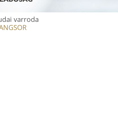
udai varroda
RANGSOR