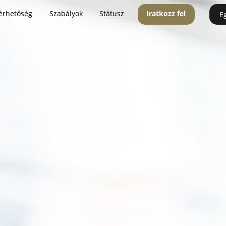
érhetőség
Szabályok
Státusz
Iratkozz fel
E