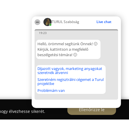
TURUL Szabóság
Live chat
19:23
Helló, örömmel segítünk Önnek! 🙂
Kérjük, kattintson a megfelelő
beszélgetési témára! 🙂
Díjazott vagyok, marketing anyagokat
szeretnék átvenni
Szeretném regisztrálni cégemet a Turul
projektbe
Problémám van
Ellenőrizze le
ogy élvezhesse sikerét.