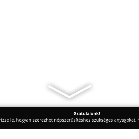
Gratulálunk!
rizze le, hogyan szerezhet népszerűsítéshez szükséges anyagokat, h