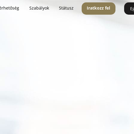
érhetőség
Szabályok
Státusz
Iratkozz fel
E