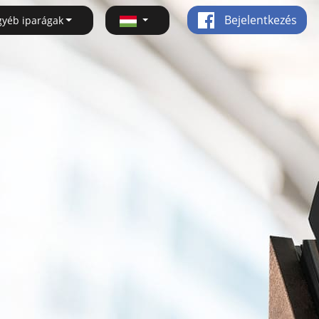
Bejelentkezés
gyéb iparágak