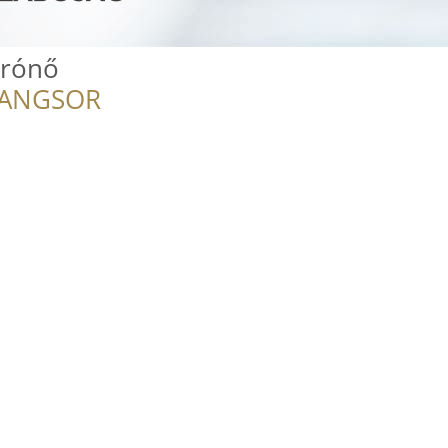
rrónő
RANGSOR