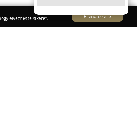
Ellenőrizze le
ogy élvezhesse sikerét.
tjában, az Andrássy út 32. alatt, a BÜKK Áruház
minőséget képviselő ruhajavítási és táskajavítási
lat szakértő munkatársai precíz és gyors munkát
 a javított ruhadarabok és kiegészítők hibátlan
ulajdonosaikhoz.
ásáról, ruházat átalakítási munkáiról vagy táskák
egbízható megoldásokat kínál. Kiemelt hangsúlyt
letekre, céljuk pedig a hosszú távú ügyfél-