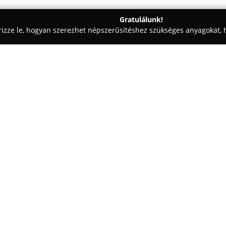
Gratulálunk!
rizze le, hogyan szerezhet népszerűsítéshez szükséges anyagokat, h
ódák - Miskolc
SZERVÍZ SZIGET
Egy cég:
A
Szervíz Sziget
Miskolc közpon
területén működik, ahol magas 
szolgáltatásokat kínál. A válla
végeznek annak érdekében, hogy
állapotban kerüljenek vissza t
Legyen szó ruhák méretre igazít
javításáról, a Szervíz Sziget m
fektetnek a minőségre és a rész