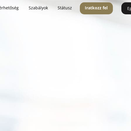
érhetőség
Szabályok
Státusz
Iratkozz fel
E