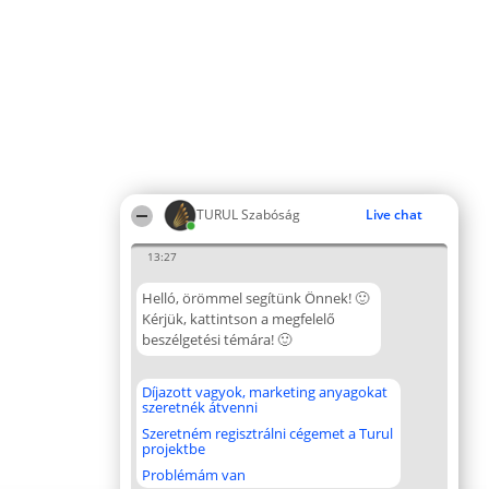
TURUL Szabóság
Live chat
13:27
Helló, örömmel segítünk Önnek! 🙂
Kérjük, kattintson a megfelelő
beszélgetési témára! 🙂
Díjazott vagyok, marketing anyagokat
szeretnék átvenni
Szeretném regisztrálni cégemet a Turul
projektbe
Problémám van