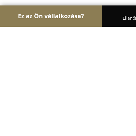
Ez az Ön vállalkozása?
Ellenő
Turul Szabóság
Ruhajavítások, Szabóságok, Varr
SZERVÍZ SZIGET
8.6
(7)
Miskolc, Andrássy út 32. BÜKK Áruház
Mutasd a telefonszámot