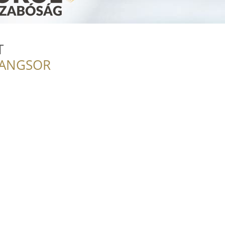
T
RANGSOR