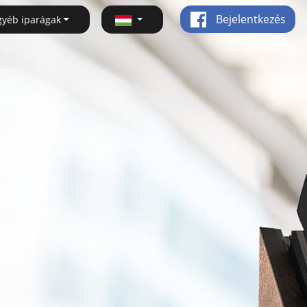
Bejelentkezés
gyéb iparágak