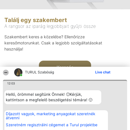
Találj egy szakembert
A rangsor az iparág legjobbjait gyűjti össze
Szakembert keres a közelébe? Ellenőrizze
keresőmotorunkat. Csak a legjobb szolgáltatásokat
használja!
Keresés
TURUL Szabóság
Live chat
12:03
Helló, örömmel segítünk Önnek! 🙂Kérjük,
kattintson a megfelelő beszélgetési témára! 🙂
Rangsorszervező
Népszavazás
Elérhetőség
Díjazott vagyok, marketing anyagokat szeretnék
SC Beautiful Company S.R.L.
Nyertesek
Elérhetőség
átvenni
Bulevardul Aleea Timișul De
Az összes
Sus Nr. 2, Bl. A30, Sc. A, Et.
díjazottak
Szeretném regisztrálni cégemet a Turul projektbe
4, Ap. 13
listája