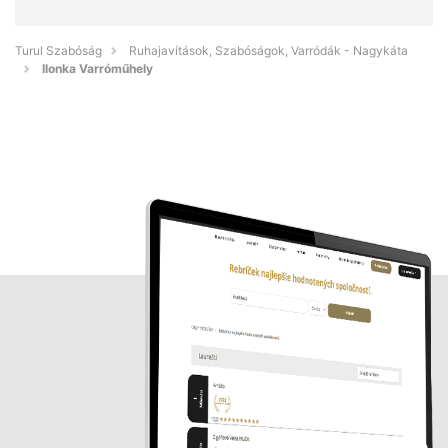
Turul Szabóság
Ruhajavítások, Szabóságok, Varródák - Nagykáta
Ilonka Varróműhely