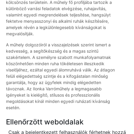
kölcsönzés területein. A műhely fő profiljába tartozik a
különböző varrási feladatok elvégzése, ruhajavítás,
valamint egyedi megrendelések teljesítése, hangsúlyt
fektetve menyasszonyi és alkalmi ruhák készítésére,
amelyek révén a legkülönlegesebb kívánságokat is
megvalósítják.
A műhely dolgozóiról a visszajelzések szerint ismert a
kedvesség, a segítőkészség és a magas szintű
szakértelem. A személyre szabott munkafolyamatnak
köszönhetően minden ruha tökéletesen illeszkedik
viselőjéhez, ezáltal egyedi álomruhává válik. Az átlagon
felüli elégedettség szintje és a kifogástalan minőség
garantálja, hogy az ügyfelek mindig elégedetten
távoznak. Az Ilonka Varróműhely a legmagasabb
igényeket is kielégítő, stílusos és professzionális
megoldásokat kínál minden egyedi ruházati kívánság
esetén.
Ellenőrzött weboldalak
Csak a bejelentkezett felhasználók férhetnek hozzá