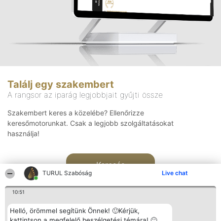
Találj egy szakembert
A rangsor az iparág legjobbjait gyűjti össze
Szakembert keres a közelébe? Ellenőrizze
keresőmotorunkat. Csak a legjobb szolgáltatásokat
használja!
Keresés
TURUL Szabóság
Live chat
10:51
Helló, örömmel segítünk Önnek! 🙂Kérjük,
kattintson a megfelelő beszélgetési témára! 🙂