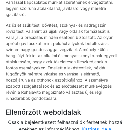
varrással kapcsolatos munkát szeretnének elvégeztetni,
legyen szó ruha átalakításról, javításról vagy méretre
igazításról.
Az üzlet szűkítést, bővítést, szoknya- és nadrágszár
rövidítést, valamint az ujjak vagy oldalak formázását is
vállalja, a precizitás minden esetben biztosított. Az olyan
apróbb javításokat, mint például a lyukak befoltozása,
szintén nagy gondossággal végzik el. A műhely külön
hangsúlyt fektet az alkalmi és menyasszonyi ruhák egyedi
átalakítására, hogy azok tökéletesen illeszkedjenek a
fontos eseményeken. Emellett a lakástextilek, például
függönyök méretre vágása és varrása is elérhető,
hozzájárulva az otthonok esztétikájához. A személyre
szabott szolgáltatások és az elkötelezett munkavégzés
révén a Ruhajavító megbízható választás új és régi
ruhadarabok gondozására.
Ellenőrzött weboldalak
Csak a bejelentkezett felhasználók férhetnek hozzá
ezekhez az információkhoz.
Kattints ide a