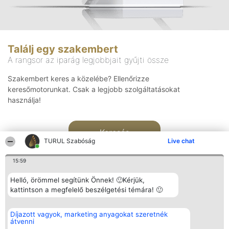
Találj egy szakembert
A rangsor az iparág legjobbjait gyűjti össze
Szakembert keres a közelébe? Ellenőrizze
keresőmotorunkat. Csak a legjobb szolgáltatásokat
használja!
Keresés
TURUL Szabóság
Live chat
15:59
Helló, örömmel segítünk Önnek! 🙂Kérjük,
kattintson a megfelelő beszélgetési témára! 🙂
Rangsorszervező
Népszavazás
Elérhetőség
Díjazott vagyok, marketing anyagokat szeretnék
SC Beautiful Company S.R.L.
Nyertesek
Elérhetőség
átvenni
Bulevardul Aleea Timișul De
Az összes