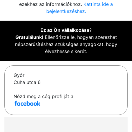
ezekhez az információkhoz.
Kattints ide a
bejelentkezéshez.
Ez az Ön vállalkozása
?
Gratulálunk!
Ellenőrizze le, hogyan szerezhet
népszerűsítéshez szükséges anyagokat, hogy
élvezhesse sikerét.
Győr
Cuha utca 6
Nézd meg a cég profilját a