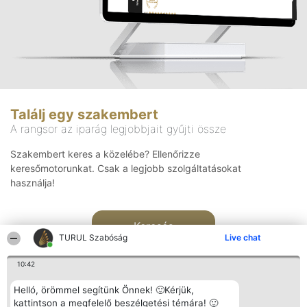
Találj egy szakembert
A rangsor az iparág legjobbjait gyűjti össze
Szakembert keres a közelébe? Ellenőrizze
keresőmotorunkat. Csak a legjobb szolgáltatásokat
használja!
Keresés
TURUL Szabóság
Live chat
10:42
Helló, örömmel segítünk Önnek! 🙂Kérjük,
kattintson a megfelelő beszélgetési témára! 🙂