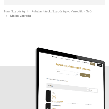
Turul Szabóság
Ruhajavítások, Szabóságok, Varródák - Győr
Melka Varroda