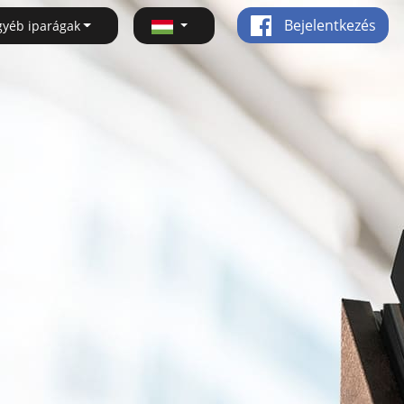
Bejelentkezés
gyéb iparágak