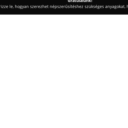
Gratulálunk!
rizze le, hogyan szerezhet népszerűsítéshez szükséges anyagokat, h
ródák - Budapest
The Suitcompany
Egy cég:
A
The Suitcompany
egy elegán
belvárosában, a Galamb utca 4.
kategóriás öltönyöket készíten
megrendelők testalkatához és 
szolgáltatások során a legjobb
szabásminták alapján és nagyfo
melyeket kézi munka tesz még
A személyre szabott szolgáltat
irányul, a konzultációk alkalmá
esküvői, alkalmi vagy üzleti ö