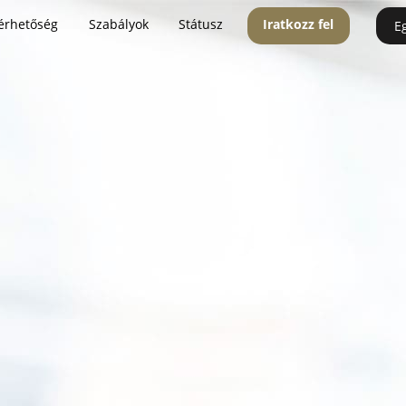
érhetőség
Szabályok
Státusz
Iratkozz fel
E