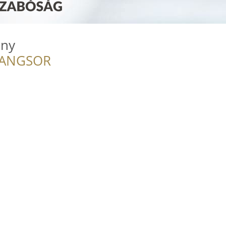
any
RANGSOR