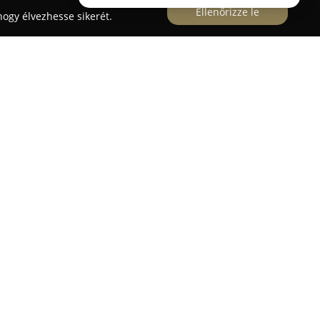
Ellenőrizze le
ogy élvezhesse sikerét.
s férfiszabóságként működik Budapest
 szám alatt. Az üzlet szakértői egyedi, prémium
ek méretre, amelyek tökéletesen igazodnak a
személyiségéhez. A bespoke és semi-bespoke
 minőségű olasz és angol anyagokból, különleges
kú precizitással készülnek el a ruhadarabok,
 különlegesebbé.
ás révén minden ügyfél igényeire kiemelt figyelem
val pedig különös gondot fordítanak arra, hogy
ltönyök esetén is megismételhetetlen modellek