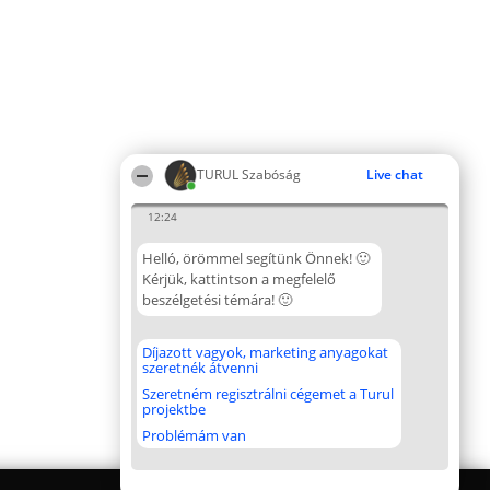
TURUL Szabóság
Live chat
12:24
Helló, örömmel segítünk Önnek! 🙂
Kérjük, kattintson a megfelelő
beszélgetési témára! 🙂
Díjazott vagyok, marketing anyagokat
szeretnék átvenni
Szeretném regisztrálni cégemet a Turul
projektbe
Problémám van