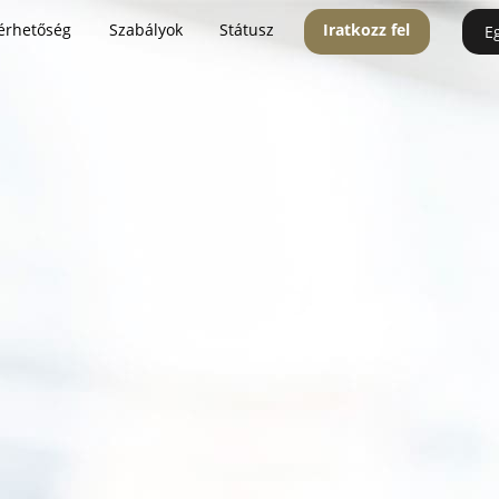
érhetőség
Szabályok
Státusz
Iratkozz fel
E