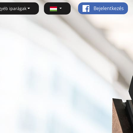
Bejelentkezés
gyéb iparágak