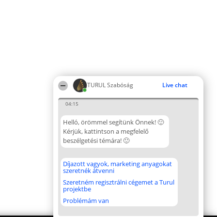
TURUL Szabóság
Live chat
04:15
Helló, örömmel segítünk Önnek! 🙂
Kérjük, kattintson a megfelelő
beszélgetési témára! 🙂
Díjazott vagyok, marketing anyagokat
szeretnék átvenni
Szeretném regisztrálni cégemet a Turul
projektbe
Problémám van