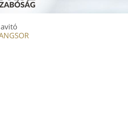
avitó
RANGSOR