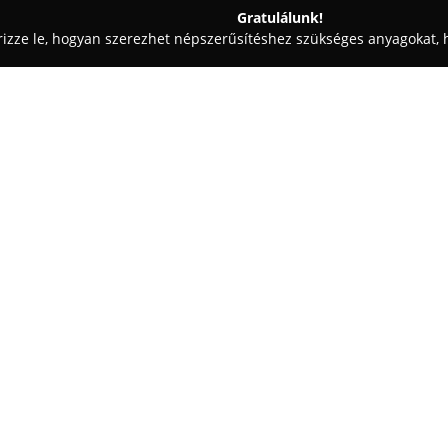
Gratulálunk!
rizze le, hogyan szerezhet népszerűsítéshez szükséges anyagokat, h
ródák - Budapest
Hajnalka Ruhajavitó
Egy cég:
A Budapest belvárosában, a S
sokrétű szolgáltatási kínálattal
idő óta nyújt megbízható megol
szakértő módon végzi el többek 
bővítéseket, hogy a ruhadarabok
A szolgáltatások közé tartozik 
foltozása, illetve kabát ujja va
valamint párnák és paplanok var
ügyfélközpontú szemléletre hel