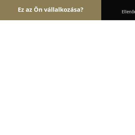
Ez az Ön vállalkozása?
Ellenő
Turul Szabóság
Ruhajavítások, Szabóságok, Var
Hajnalka Ruhajavitó
9.4
(67)
Budapest, Szondi utca 47
Mutasd a telefonszámot