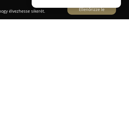
Ellenőrizze le
ogy élvezhesse sikerét.
zondi utca 22-ben működő
Hajnalka Ruhajavító
 áll ügyfelei rendelkezésére. A vállalkozás hosszú
dást a ruhák gondos javítására és átalakítására,
között a felhajtásokat, szűkítéseket és
 tökéletesen illeszkedjenek viselőjükre.
a cipzár és bélés cseréje, nadrág ülepének
gy alja rövidítése is. Emellett farmergomb cserét,
rását is vállalják. Az üzlet a minőségre és az
yezi a hangsúlyt.