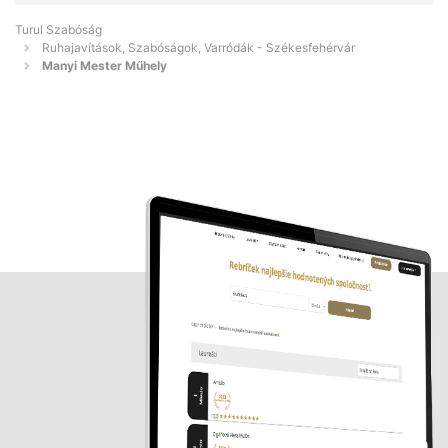
Turul Szabóság
Ruhajavítások, Szabóságok, Varródák - Székesfehérvár
Manyi Mester Műhely