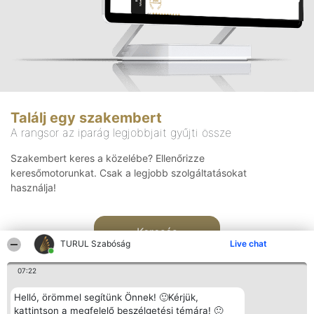
Találj egy szakembert
A rangsor az iparág legjobbjait gyűjti össze
Szakembert keres a közelébe? Ellenőrizze
keresőmotorunkat. Csak a legjobb szolgáltatásokat
használja!
Keresés
TURUL Szabóság
Live chat
07:22
Helló, örömmel segítünk Önnek! 🙂Kérjük,
kattintson a megfelelő beszélgetési témára! 🙂