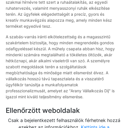
szakmai hírnévre tett szert a ruhaátalakítás, az egyedi
ruhatervezés, valamint menyasszonyi ruhák elkészítése
terén. Az ügyfelek elégedettségét a precíz, gyors és
kreatív munkavégzés alapozza meg, amely minden kész
terméket egyedivé tesz.
A szabás-varrás iránti elkötelezettség és a magasszintű
szakértelem biztosítja, hogy minden megrendelés gondos
odafigyeléssel készül. A műhely csapata abban hisz, hogy
mindenki számára megtalálható a tökéletes öltözék, akár
hétköznapi, akár alkalmi viseletről van szó. A személyre
szabott megoldások terén a szolgáltatások
megbízhatósága és minősége miatt elismerést élvez. A
vállalkozás hosszú távú tapasztalata és a visszatérő
ügyfélkör tanúsítja a munkafolyamatok
professzionalizmusát, amelyet az "Arany Vállalkozás Díj" is
igazol mint kiváló teljesítmény elismerése.
Ellenőrzött weboldalak
Csak a bejelentkezett felhasználók férhetnek hozzá
ezekhez az információkhoz.
Kattints ide a