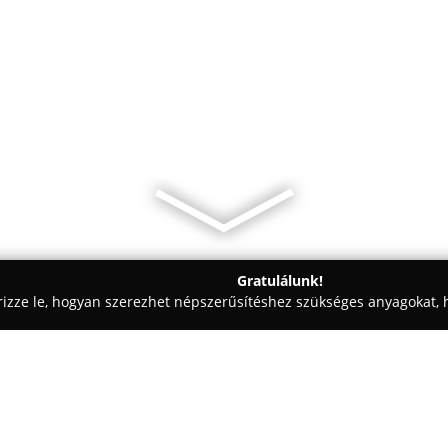
Gratulálunk!
rizze le, hogyan szerezhet népszerűsítéshez szükséges anyagokat, h
ródák - Győr-Moson-Sopron
Senorita Mosható Baba-Mama Higi