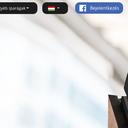
Bejelentkezés
gyéb iparágak