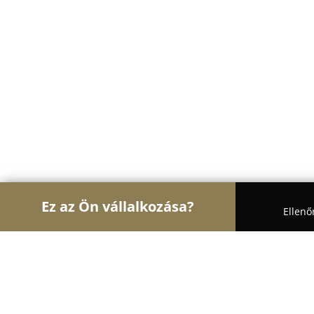
Ez az Ön vállalkozása?
Ellenő
Turul Szabóság
Ruhajavítások, Szabóságok, Var