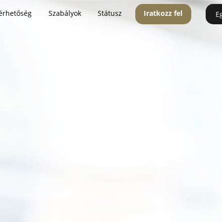
érhetőség
Szabályok
Státusz
Iratkozz fel
E