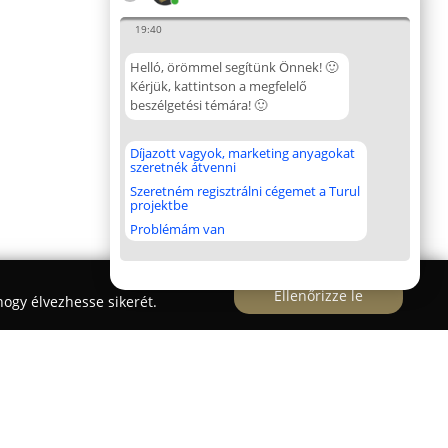
19:40
Helló, örömmel segítünk Önnek! 🙂
Kérjük, kattintson a megfelelő
beszélgetési témára! 🙂
Díjazott vagyok, marketing anyagokat
szeretnék átvenni
Szeretném regisztrálni cégemet a Turul
projektbe
Problémám van
Ellenőrizze le
ogy élvezhesse sikerét.
éniás Termékek