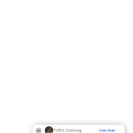
TURUL Szabóság
Live chat