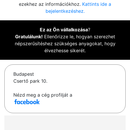
ezekhez az információkhoz.
Kattints ide a
bejelentkezéshez.
Ez az Ön vállalkozása
?
Gratulálunk!
Ellenőrizze le, hogyan szerezhet
népszerűsítéshez szükséges anyagokat, hogy
élvezhesse sikerét.
Budapest
Csertő park 10.
Nézd meg a cég profilját a