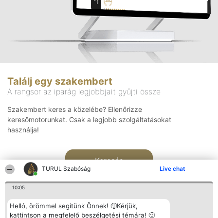
Találj egy szakembert
A rangsor az iparág legjobbjait gyűjti össze
Szakembert keres a közelébe? Ellenőrizze
keresőmotorunkat. Csak a legjobb szolgáltatásokat
használja!
Keresés
TURUL Szabóság
Live chat
10:05
Helló, örömmel segítünk Önnek! 🙂Kérjük,
kattintson a megfelelő beszélgetési témára! 🙂