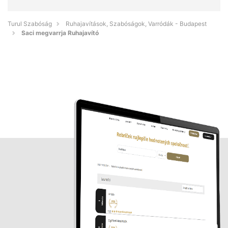
Turul Szabóság
Ruhajavítások, Szabóságok, Varródák - Budapest
Saci megvarrja Ruhajavító