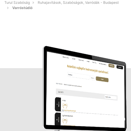
Turul Szabóság
Ruhajavítások, Szabóságok, Varródák - Budapest
Varróstúdió