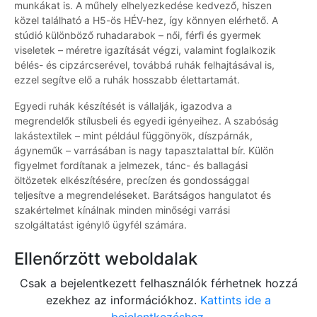
munkákat is. A műhely elhelyezkedése kedvező, hiszen
közel található a H5-ös HÉV-hez, így könnyen elérhető. A
stúdió különböző ruhadarabok – női, férfi és gyermek
viseletek – méretre igazítását végzi, valamint foglalkozik
bélés- és cipzárcserével, továbbá ruhák felhajtásával is,
ezzel segítve elő a ruhák hosszabb élettartamát.
Egyedi ruhák készítését is vállalják, igazodva a
megrendelők stílusbeli és egyedi igényeihez. A szabóság
lakástextilek – mint például függönyök, díszpárnák,
ágyneműk – varrásában is nagy tapasztalattal bír. Külön
figyelmet fordítanak a jelmezek, tánc- és ballagási
öltözetek elkészítésére, precízen és gondossággal
teljesítve a megrendeléseket. Barátságos hangulatot és
szakértelmet kínálnak minden minőségi varrási
szolgáltatást igénylő ügyfél számára.
Ellenőrzött weboldalak
Csak a bejelentkezett felhasználók férhetnek hozzá
ezekhez az információkhoz.
Kattints ide a