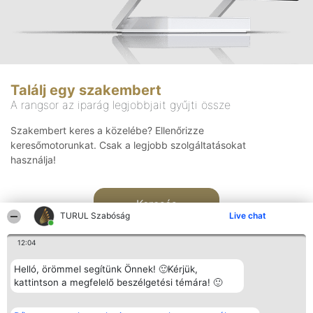
Találj egy szakembert
A rangsor az iparág legjobbjait gyűjti össze
Szakembert keres a közelébe? Ellenőrizze
keresőmotorunkat. Csak a legjobb szolgáltatásokat
használja!
Keresés
TURUL Szabóság
Live chat
12:04
Helló, örömmel segítünk Önnek! 🙂Kérjük,
kattintson a megfelelő beszélgetési témára! 🙂
Rangsorszervező
Népszavazás
Elérhetőség