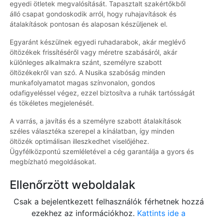
egyedi ötletek megvalósítását. Tapasztalt szakértőkből
álló csapat gondoskodik arról, hogy ruhajavítások és
átalakítások pontosan és alaposan készüljenek el.
Egyaránt készülnek egyedi ruhadarabok, akár meglévő
öltözékek frissítéséről vagy méretre szabásáról, akár
különleges alkalmakra szánt, személyre szabott
öltözékekről van szó. A Nusika szabóság minden
munkafolyamatot magas színvonalon, gondos
odafigyeléssel végez, ezzel biztosítva a ruhák tartósságát
és tökéletes megjelenését.
A varrás, a javítás és a személyre szabott átalakítások
széles választéka szerepel a kínálatban, így minden
öltözék optimálisan illeszkedhet viselőjéhez.
Ügyfélközpontú szemléletével a cég garantálja a gyors és
megbízható megoldásokat.
Ellenőrzött weboldalak
Csak a bejelentkezett felhasználók férhetnek hozzá
ezekhez az információkhoz.
Kattints ide a