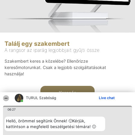
Találj egy szakembert
A rangsor az iparág legjobbjait gyűjti össze
Szakembert keres a közelébe? Ellenőrizze
keresőmotorunkat. Csak a legjobb szolgáltatásokat
használja!
Keresés
TURUL Szabóság
Live chat
06:27
Helló, örömmel segítünk Önnek! 🙂Kérjük,
kattintson a megfelelő beszélgetési témára! 🙂