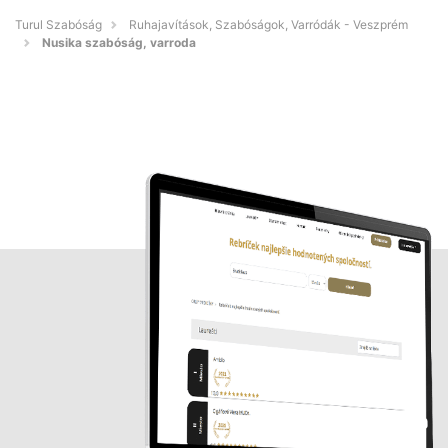
Turul Szabóság
Ruhajavítások, Szabóságok, Varródák - Veszprém
Nusika szabóság, varroda