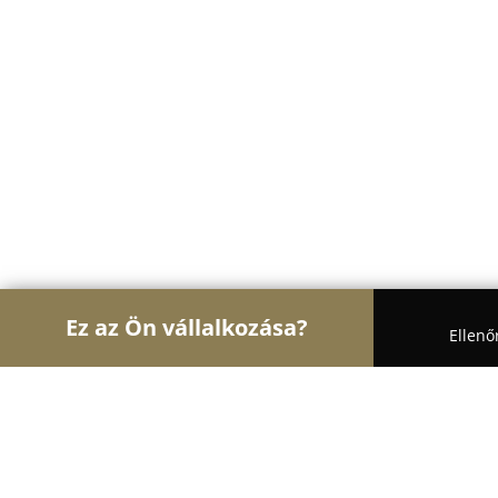
Ez az Ön vállalkozása?
Ellenő
Turul Szabóság
Ruhajavítások, Szabóságok, Varr