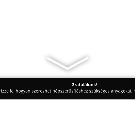
Gratulálunk!
rizze le, hogyan szerezhet népszerűsítéshez szükséges anyagokat, h
ódák - Pest
Clary Méteráru rövidáru