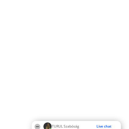
TURUL Szabóság
Live chat