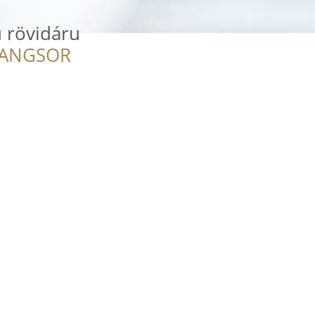
 rövidáru
RANGSOR