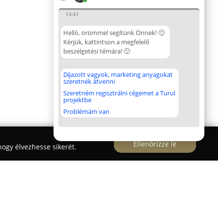
13:51
Helló, örömmel segítünk Önnek! 🙂
Kérjük, kattintson a megfelelő
beszélgetési témára! 🙂
Díjazott vagyok, marketing anyagokat
szeretnék átvenni
Szeretném regisztrálni cégemet a Turul
projektbe
Problémám van
Ellenőrizze le
ogy élvezhesse sikerét.