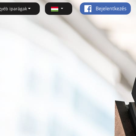
Bejelentkezés
gyéb iparágak