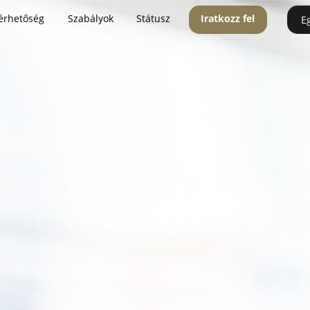
érhetőség
Szabályok
Státusz
Iratkozz fel
E