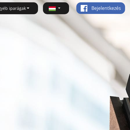
Bejelentkezés
gyéb iparágak