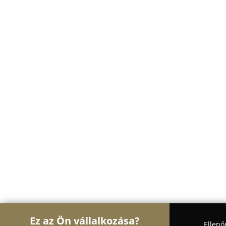
Ez az Ön vállalkozása?
Ellenő