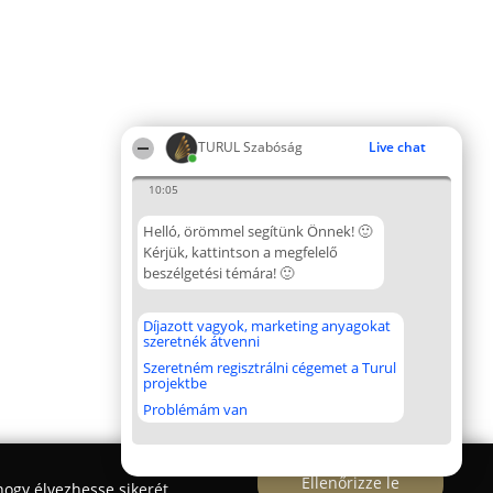
TURUL Szabóság
Live chat
10:05
Helló, örömmel segítünk Önnek! 🙂
Kérjük, kattintson a megfelelő
beszélgetési témára! 🙂
Díjazott vagyok, marketing anyagokat
szeretnék átvenni
Szeretném regisztrálni cégemet a Turul
projektbe
Problémám van
Ellenőrizze le
ogy élvezhesse sikerét.