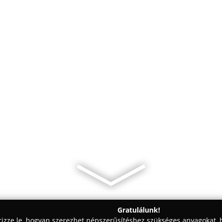
Gratulálunk!
rizze le, hogyan szerezhet népszerűsítéshez szükséges anyagokat, h