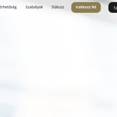
érhetőség
Szabályok
Státusz
Iratkozz fel
E