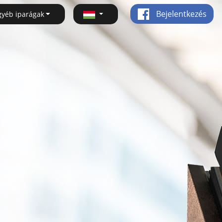
Bejelentkezés
gyéb iparágak