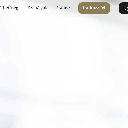
érhetőség
Szabályok
Státusz
Iratkozz fel
E