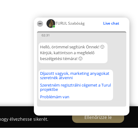
TURUL Szabóság
Live chat
02:31
Helló, örömmel segítünk Önnek! 🙂
Kérjük, kattintson a megfelelő
beszélgetési témára! 🙂
Díjazott vagyok, marketing anyagokat
szeretnék átvenni
Szeretném regisztrálni cégemet a Turul
projektbe
Problémám van
Ellenőrizze le
ogy élvezhesse sikerét.