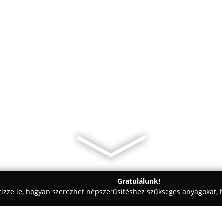
Gratulálunk!
rizze le, hogyan szerezhet népszerűsítéshez szükséges anyagokat, h