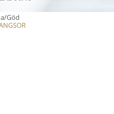
da/Göd
RANGSOR