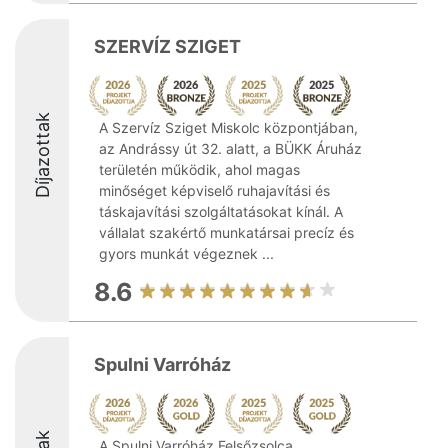
SZERVÍZ SZIGET
Díjazottak
A Szervíz Sziget Miskolc központjában,
az Andrássy út 32. alatt, a BÜKK Áruház
területén működik, ahol magas
minőséget képviselő ruhajavítási és
táskajavítási szolgáltatásokat kínál. A
vállalat szakértő munkatársai precíz és
gyors munkát végeznek ...
8.6
Spulni Varróház
A Spulni Varróház Felsőzsolca