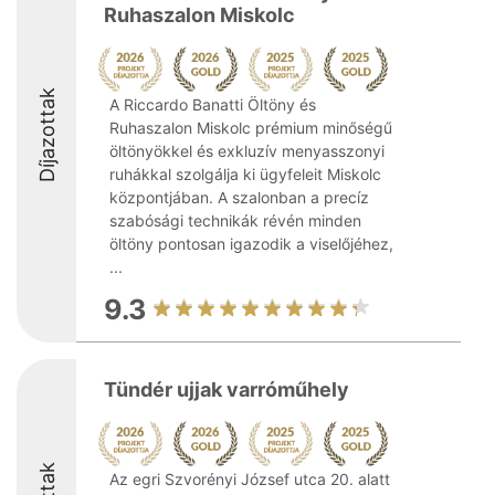
Ruhaszalon Miskolc
Díjazottak
A Riccardo Banatti Öltöny és
Ruhaszalon Miskolc prémium minőségű
öltönyökkel és exkluzív menyasszonyi
ruhákkal szolgálja ki ügyfeleit Miskolc
központjában. A szalonban a precíz
szabósági technikák révén minden
öltöny pontosan igazodik a viselőjéhez,
...
9.3
Tündér ujjak varróműhely
Az egri Szvorényi József utca 20. alatt