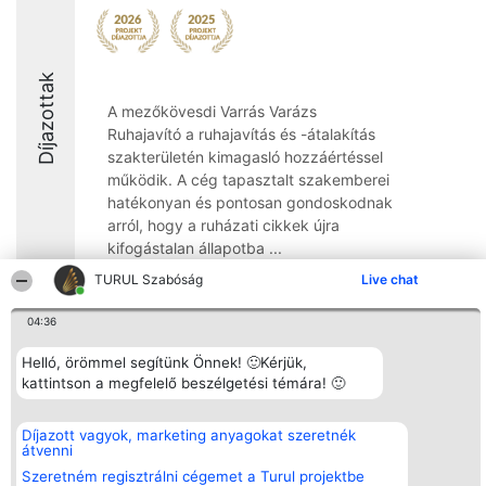
Díjazottak
A mezőkövesdi Varrás Varázs
Ruhajavító a ruhajavítás és -átalakítás
szakterületén kimagasló hozzáértéssel
működik. A cég tapasztalt szakemberei
hatékonyan és pontosan gondoskodnak
arról, hogy a ruházati cikkek újra
kifogástalan állapotba ...
TURUL Szabóság
Live chat
8.5
04:36
Helló, örömmel segítünk Önnek! 🙂Kérjük,
Rangsorszervező
Népszavazás
Elérhetőség
SC Beautiful Company S.R.L.
kattintson a megfelelő beszélgetési témára! 🙂
Nyertesek
Elérhetőség
Bulevardul Aleea Timișul De
Az összes
Sus Nr. 2, Bl. A30, Sc. A, Et.
díjazottak
4, Ap. 13
listája
Díjazott vagyok, marketing anyagokat szeretnék
Bukarest 53-238
Szabályok
átvenni
Adószám 36737675
Státusz
Szeretném regisztrálni cégemet a Turul projektbe
tel: +363 033 425 71
Polityka