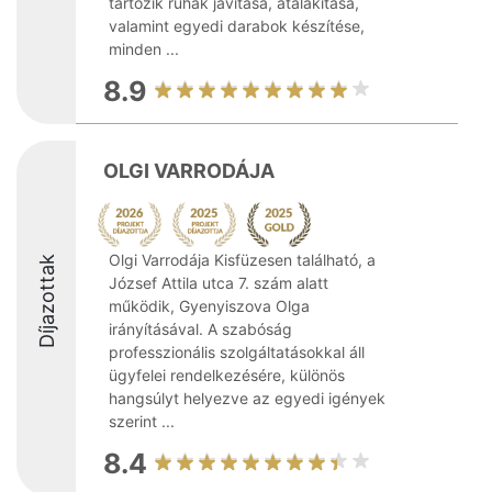
tartozik ruhák javítása, átalakítása,
valamint egyedi darabok készítése,
minden ...
8.9
OLGI VARRODÁJA
Olgi Varrodája Kisfüzesen található, a
Díjazottak
József Attila utca 7. szám alatt
működik, Gyenyiszova Olga
irányításával. A szabóság
professzionális szolgáltatásokkal áll
ügyfelei rendelkezésére, különös
hangsúlyt helyezve az egyedi igények
szerint ...
8.4