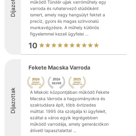
Díjazottak
működő Tündér ujjak varróműhely egy
varroda és ruhatervező stúdióként
ismert, amely nagy hangsúlyt fektet a
precíz, gyors és magas színvonalú
munkavégzésre. A műhely különös
figyelemmel kezeli ügyfelei ...
10
Fekete Macska Varroda
Díjazottak
A Miskolc központjában működő Fekete
Macska Varroda a hagyományokra és
szaktudásra épít, több évtizedes
múlttal. 1995 óta szolgálja ki ügyfeleit,
ezáltal a város egyik legrégebben
működő varrodája, amely generációkon
átívelő tapasztalattal ...